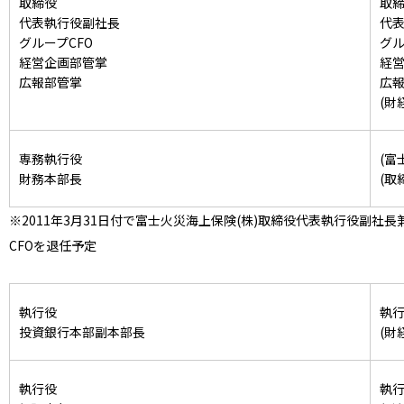
取締役
取
代表執行役副社長
代
グループCFO
グル
経営企画部管掌
経
広報部管掌
広
(財
専務執行役
(富
財務本部長
(取
※2011年3月31日付で富士火災海上保険(株)取締役代表執行役副社長
CFOを退任予定
執行役
執
投資銀行本部副本部長
(財
執行役
執