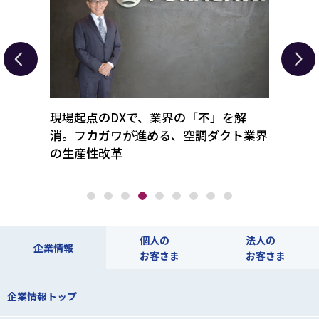
「経営
現場起点のDXで、業界の「不」を解
経営難
東京コ
消。フカガワが進める、空調ダクト業界
ホテ
型支援
の生産性改革
テル
個人の
法人の
企業情報
お客さま
お客さま
企業情報トップ