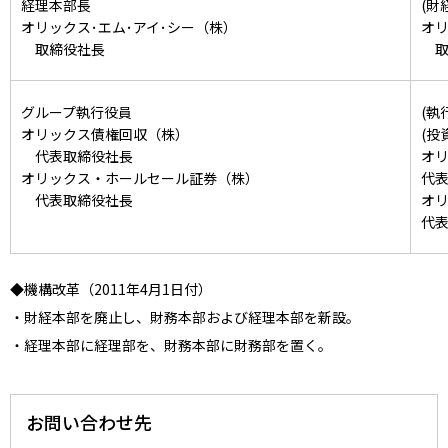
経理本部長
(財
オリックス･エム･アイ･シー（株）
オリ
取締役社長
取
グループ執行役員
(執
オリックス債権回収（株）
(投
代表取締役社長
オ
オリックス・ホールセール証券（株）
代
代表取締役社長
オ
代
◆機構改革（2011年4月1日付）
・財経本部を廃止し、財務本部および経理本部を新設。
・経理本部に経理部を、財務本部に財務部を置く。
お問い合わせ先