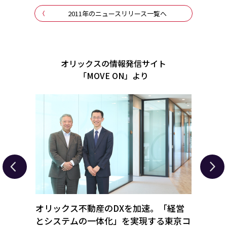
2011年のニュースリリース一覧へ
オリックスの情報発信サイト
「MOVE ON」より
製氷冷
オリックス不動産のDXを加速。「経営
人手
る事業戦
とシステムの一体化」を実現する東京コ
せる