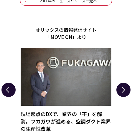
2011年のニュースリリース一覧へ
オリックスの情報発信サイト
「MOVE ON」より
丸ごと
現場起点のDXで、業界の「不」を解
「氷
オリッ
消。フカガワが進める、空調ダクト業界
蔵。“
の生産性改革
略と