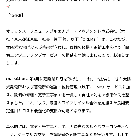
採用サイト
カタログダウンロード
【156KB】
オリックス・リニューアブルエナジー・マネジメント株式会社（本
社：東京都江東区、社長：片下 篤、以下「OREM」）は、このたび、
太陽光発電所および蓄電所向けに、設備の修繕・更新工事を担う「設
備エンジニアリングサービス」の提供を開始しましたので、お知らせ
します。
OREMは2026年4月に建設業許可を取得し、これまで提供してきた太陽
光発電所および蓄電所の運営・維持管理（以下、O&M）サービスに加
え、設備の修繕・更新工事までを一貫して自社で対応できる体制を整
えました。これにより、設備のライフサイクル全体を見据えた長期安
定運用とコスト最適化の支援が可能となります。
具体的には、電気・管工事として、太陽光パネルやパワーコンディシ
ョナ、ケーブルの交換、空調設備の更新工事などを行います。土木工