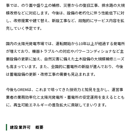
事では、のり面や盛り土の補修、災害からの復旧工事、排水路の大規
模改修などに対応します。今後は、設備の老朽化に伴う性能低下に対
し、改修提案や建て替え、新設工事など、段階的にサービス内容を拡
充していく予定です。
国内の太陽光発電市場では、運転開始から10年以上が経過する発電所
が増えており、機器トラブルへの対応やパワーコンディショナなど主
要設備の更新に加え、自然災害に備えた土木設備の大規模補修ニーズ
も高まっています。また、全国的に蓄電所の新設が進んでおり、今後
は蓄電設備の更新・改修工事の需要も見込まれます。
今後もOREMは、これまで培ってきた技術力と知見を生かし、運営事
業者の業務効率化と太陽光発電所・蓄電所の安定運用を支えるととも
に、再生可能エネルギーの普及拡大に貢献してまいります。
建設業許可 概要