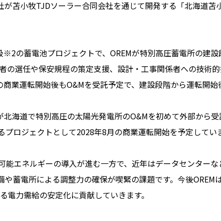
3社が苫小牧TJDソーラー合同会社を通じて開発する「北海道苫
級※2の蓄電池プロジェクトで、OREMが特別高圧蓄電所の建
術者の選任や保安規程の策定支援、設計・工事関係者への技術
定の商業運転開始後もO&Mを受託予定で、建設段階から運転開
Mが北海道で特別高圧の太陽光発電所のO&Mを初めて外部から
プロジェクトとして2028年8月の商業運転開始を予定してい
可能エネルギーの導入が進む一方で、近年はデータセンターな
備や蓄電所による調整力の確保が喫緊の課題です。今後OREM
ける電力需給の安定化に貢献していきます。