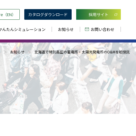
ure（EN）
カタログダウンロード
採用サイト
費かんたんシミュレーション
お知らせ
お問い合わせ
P
お知らせ
北海道で特別高圧の蓄電所・太陽光発電所のO&Mを初受託