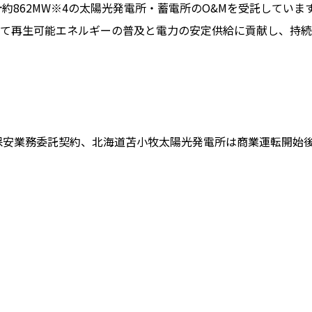
計約862MW※4の太陽光発電所・蓄電所のO&Mを受託してい
じて再生可能エネルギーの普及と電力の安定供給に貢献し、持
中の保安業務委託契約、北海道苫小牧太陽光発電所は商業運転開始