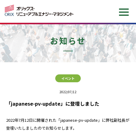
企業情報
お知らせ
サービス情報
O&M費かんたんシミュレーション
イベント
お知らせ
2022/07/12
「japanese-pv-update」に登壇しました
お問い合わせ
2022年7月12日に開催された「japanese-pv-update」に弊社副社長が
登壇いたしましたのでお知らせします。
会社案内（日本語）
Company brochure（EN）