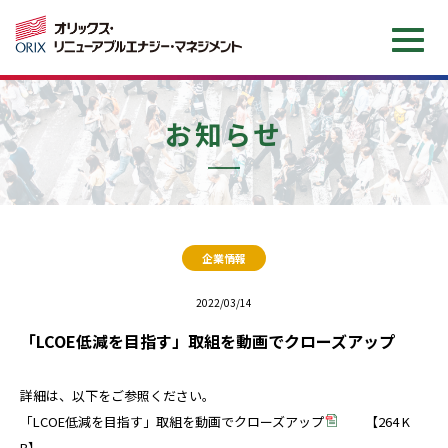
企業情報
お知らせ
サービス情報
O&M費かんたんシミュレーション
企業情報
お知らせ
2022/03/14
「LCOE低減を目指す」取組を動画でクローズアップ
お問い合わせ
詳細は、以下をご参照ください。
「LCOE低減を目指す」取組を動画でクローズアップ
【264 K
会社案内（日本語）
Company brochure（EN）
B】