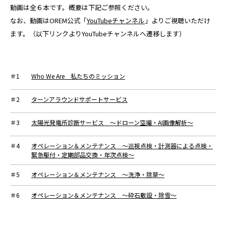
動画は全６本です。概要は下記ご参照ください。
なお、動画はOREM公式「
YouTubeチャンネル
」よりご視聴いただけ
ます。
（以下リンクよりYouTubeチャンネルへ遷移します）
＃1
Who We Are 私たちのミッション
＃2
ターンアラウンドサポートサービス
＃3
太陽光発電所診断サービス ～ドローン空撮・AI画像解析～
＃4
オペレーション＆メンテナンス ～巡視点検・計測器による点検・
緊急駆付・定期部品交換・年次点検～
＃5
オペレーション＆メンテナンス ～洗浄・除草～
＃6
オペレーション＆メンテナンス ～砕石敷設・除雪～