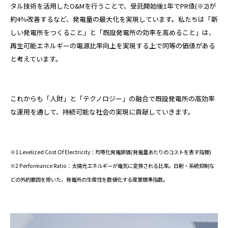
タル技術を活用したO&Mを行うことで、受託開始後1年でPR値(※2)が
約4％改善するなど、発電量の最大化を実現しています。私たちは「新
しい発電所をつくること」と「既設発電所の効率を高めること」は、
再生可能エネルギーの電源比率向上を実現する上で同等の価値がある
と考えています。
これからも「人財」と「テクノロジー」の融合で既設発電所の高効率
な運用を通して、持続可能な社会の実現に貢献していきます。
※1 Levelized Cost Of Electricity：均等化発電原価(発電量あたりのコストを表す指標)
※2 Performance Ratio：太陽光エネルギーが電気に変換される比率。日射・系統抑制な
どの外的要因を除いた、発電所の生産性を数値化する産業標準指数。