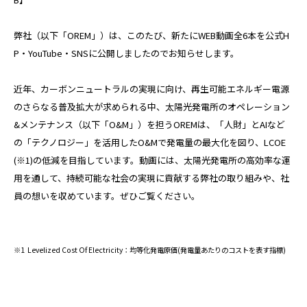
採用サイト
カタログダウンロード
弊社（以下「OREM」）は、このたび、新たにWEB動画全6本を公式H
P・YouTube・SNSに公開しましたのでお知らせします。
近年、カーボンニュートラルの実現に向け、再生可能エネルギー電源
のさらなる普及拡大が求められる中、太陽光発電所のオペレーション
&メンテナンス（以下「O&M」）を担うOREMは、「人財」とAIなど
の「テクノロジー」を活用したO&Mで発電量の最大化を図り、LCOE
(※1)の低減を目指しています。動画には、太陽光発電所の高効率な運
用を通して、持続可能な社会の実現に貢献する弊社の取り組みや、社
員の想いを収めています。ぜひご覧ください。
※1 Levelized Cost Of Electricity：均等化発電原価(発電量あたりのコストを表す指標)