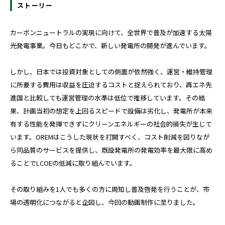
ストーリー
カーボンニュートラルの実現に向けて、全世界で普及が加速する太陽
光発電事業。今日もどこかで、新しい発電所の開発が進んでいます。
しかし、日本では投資対象としての側面が依然強く、運営・維持管理
に所要する費用は収益を圧迫するコストと捉えられており、再エネ先
進国と比較しても運営管理の水準は低位で推移しています。その結
果、計画当初の想定を上回るスピードで設備は劣化し、発電所が本来
有する性能を発揮できずにクリーンエネルギーの社会的損失が生じて
います。OREMはこうした現状を打開すべく、コスト削減を図りなが
ら同品質のサービスを提供し、既設発電所の発電効率を最大限に高め
ることでLCOEの低減に取り組んでいます。
その取り組みを1人でも多くの方に周知し普及啓発を行うことが、市
場の透明化につながると企図し、今回の動画制作に至りました。