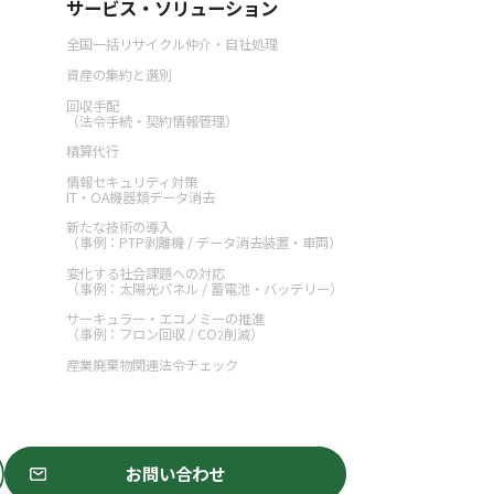
サービス・ソリューション
全国一括リサイクル仲介・自社処理
資産の集約と選別
回収手配
（法令手続・契約情報管理）
精算代行
情報セキュリティ対策
IT・OA機器類データ消去
新たな技術の導入
（事例：PTP剥離機 / データ消去装置・車両）
変化する社会課題への対応
（事例：太陽光パネル / 蓄電池・バッテリー）
サーキュラー・エコノミーの推進
（事例：フロン回収 / CO
削減）
2
産業廃棄物関連法令チェック
お問い合わせ
お問い合わせ