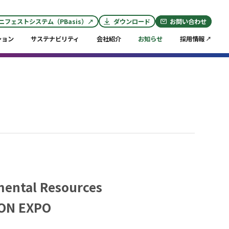
トップページ
お知らせ
ORIX, ORIX Eco Servi...
ダウンロード
ニフェストシステム（PBasis）↗︎
お問い合わせ
ニフェストシステム（PBasis）↗︎
お問い合わせ
ダウンロード
ション
サステナビリティ
会社紹介
お知らせ
採用情報
変化する社会課題への対応
（事例：太陽光パネル / 蓄電池・バッテリー）
サーキュラー・エコノミーの推進
（事例：フロン回収 / CO
削減）
2
産業廃棄物関連法令チェック
mental Resources
ION EXPO