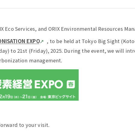
IX Eco Services, and ORIX Environmental Resources Manag
, to be held at Tokyo Big Sight (Kot
NISATION EXPO
y) to 21st (Friday), 2025. During the event, we will int
rbonization management.
orward to your visit.