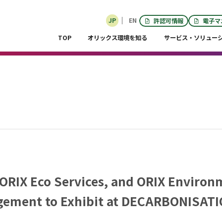
JP
EN
許認可情報
電子マ
許認可情報
電子マ
TOP
オリックス環境を知る
サービス・ソリュー
ョン トップページ
介・自社処理
精算代行
情報セキュリティ対策
IT・OA機器類データ消去
新たな技術の導入
管理）
（事例：PTP剥離機 / データ消去装置・車両）
 ORIX Eco Services, and ORIX Environ
ement to Exhibit at DECARBONISAT