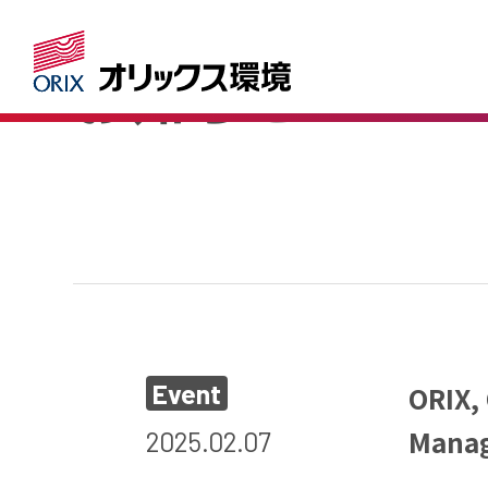
News
お知らせ
サービス・ソリューシ
全国一括リサイクル仲
資産の集約と選別
回収手配
（法令手続・契約情報
Event
ORIX,
Manag
2025.02.07