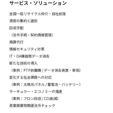
サービス・ソリューション
全国一括リサイクル仲介・自社処理
資産の集約と選別
回収手配
（法令手続・契約情報管理）
精算代行
情報セキュリティ対策
IT・OA機器類データ消去
新たな技術の導入
（事例：PTP剥離機 / データ消去装置・車両）
変化する社会課題への対応
（事例：太陽光パネル / 蓄電池・バッテリー）
サーキュラー・エコノミーの推進
（事例：フロン回収 / CO
削減）
2
産業廃棄物関連法令チェック