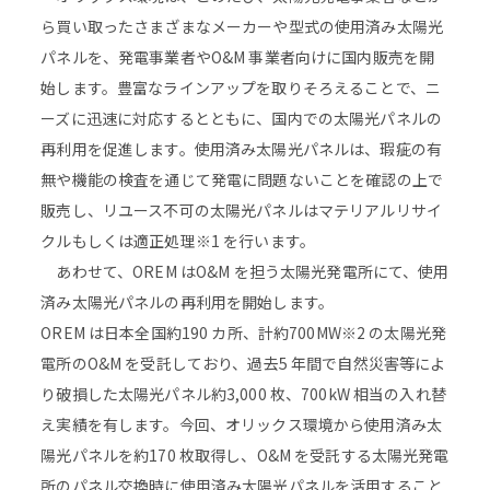
ら買い取ったさまざまなメーカーや型式の使用済み太陽光
パネルを、発電事業者やO&M 事業者向けに国内販売を開
始します。豊富なラインアップを取りそろえることで、ニ
ーズに迅速に対応するとともに、国内での太陽光パネルの
再利用を促進します。使用済み太陽光パネルは、瑕疵の有
無や機能の検査を通じて発電に問題ないことを確認の上で
販売し、リユース不可の太陽光パネルはマテリアルリサイ
クルもしくは適正処理※1 を行います。
あわせて、OREM はO&M を担う太陽光発電所にて、使用
済み太陽光パネルの再利用を開始します。
OREM は日本全国約190 カ所、計約700MW※2 の太陽光発
電所のO&M を受託しており、過去5 年間で自然災害等によ
り破損した太陽光パネル約3,000 枚、700kW 相当の入れ替
え実績を有します。今回、オリックス環境から使用済み太
陽光パネルを約170 枚取得し、O&M を受託する太陽光発電
所のパネル交換時に使用済み太陽光パネルを活用すること