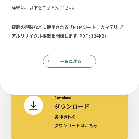
詳細は、以下をご参照ください。
錠剤の包装などに使用される「PTP シート」のマテリ
t & Inquire
Do
アルリサイクル事業を開始します(PDF : 324KB)
一覧に戻る
Download
ダウンロード
各種資料の
ダウンロードはこちら